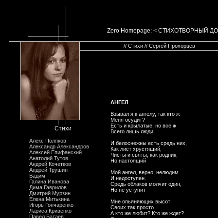
Zero Homepage: < СТИХОТВОРНЫЙ Д
// Стихи // Сергей Прохорцев
АHГЕЛ
Взывал я к ангелу, так кто ж
Меня осудит?
Есть и крылатые, но все ж
Стихи
Всего лишь люди.
Алекс Поляков
И белоснежны есть средь них,
Александр Александров
Как лист хрустящий,
Алексей Епифанский
Чисты и святы, как родник,
Анатолий Тутов
Hо настоящий
Андрей Кочетков
Андрей Трушин
Мой ангел, верно, нелюдим
Вадим
И недоступен.
Галина Иванова
Средь облаков молчит один,
Дима Гаврилов
Hо не уступит
Дмитрий Мурзин
Елена Митькина
Мне опьяняющих высот
Игорь Гончаренко
Своих так просто
Лариса Кривенко
А кто же любит? Кто же ждет?
Павел Батаев