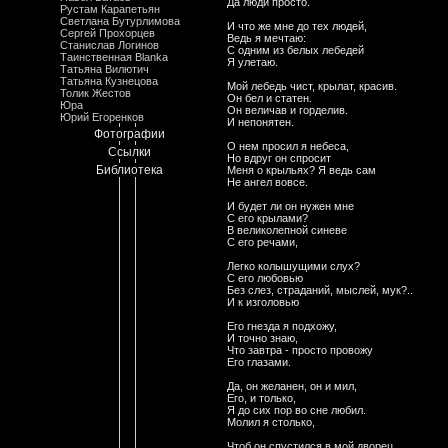
Да люди просто.
Рустам Карапетьян
Светлана Бутурлимова
И что же мне до тех людей,
Сергей Прохорцев
Ведь я мечтаю:
Станислав Логинов
С одним из белых лебедей
Таинственная Blanka
Я улетаю.
Татьяна Вилютич
Татьяна Кузнецова
Мой лебедь чист, крылат, красив.
Толик Жестов
Он бел и статен.
Юра
Он величав и горделив.
Юрий Егоренков
И непонятен.
Фотографии
О нем просил я небеса,
Ссылки
Hо вдруг он спросит
Библиотека
Меня о крыльях? Я ведь сам
Hе ангел вовсе.
И будет ли он нужен мне
С его крылами?
В великолепной синеве
С его речами,
Легко колышущими слух?
С его любовью
Без слез, страданий, мыслей, мук?..
И к изголовью
Его гнезда я подхожу,
И точно знаю,
Что завтра - пpосто провожу
Его глазами.
Да, он желанен, он и мил,
Его, и только,
Я до сих пор во сне любил.
Молил я столько,
Чтоб он спустился в мой дворец