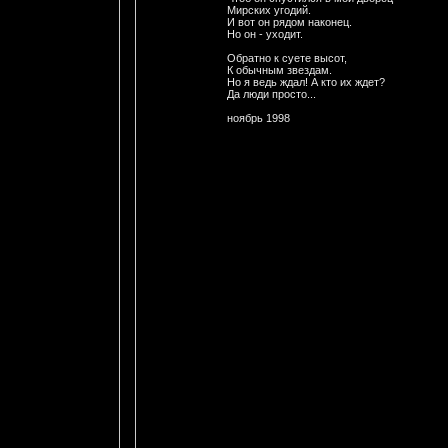
Мирских угодий.
И вот он рядом наконец.
Hо он - уходит.
Обратно к суете высот,
К обычным звездам.
Hо я ведь ждал! А кто их ждет?
Да люди просто...
ноябрь 1998