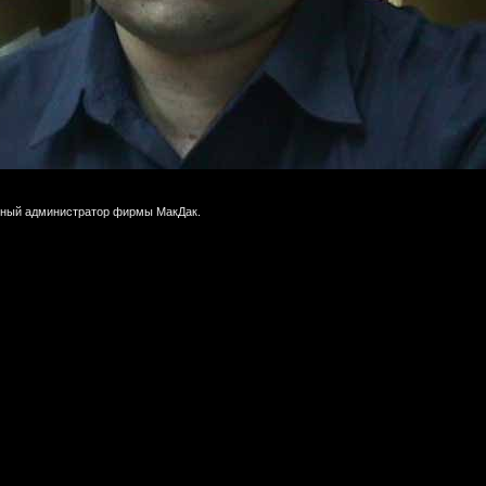
мный администратор фирмы МакДак.